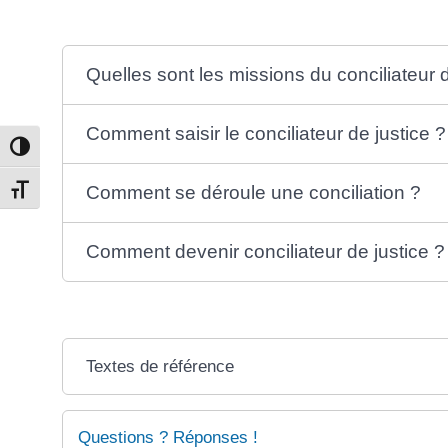
Quelles sont les missions du conciliateur d
Comment saisir le conciliateur de justice ?
Passer en contraste élevé
Comment se déroule une conciliation ?
Changer la taille de la police
Comment devenir conciliateur de justice ?
Textes de référence
Questions ? Réponses !