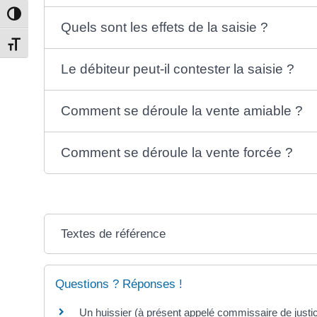
Passer en contraste élevé
Quels sont les effets de la saisie ?
Changer la taille de la police
Le débiteur peut-il contester la saisie ?
Comment se déroule la vente amiable ?
Comment se déroule la vente forcée ?
Textes de référence
Questions ? Réponses !
Un huissier (à présent appelé commissaire de justic