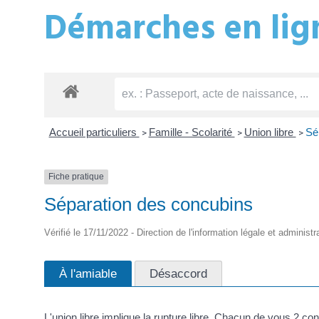
Démarches en lign
Accueil particuliers
Famille - Scolarité
Union libre
Sé
>
>
>
Fiche pratique
Séparation des concubins
Vérifié le 17/11/2022 - Direction de l'information légale et administ
À l'amiable
Désaccord
L'union libre implique la rupture libre. Chacun de vous 2 co