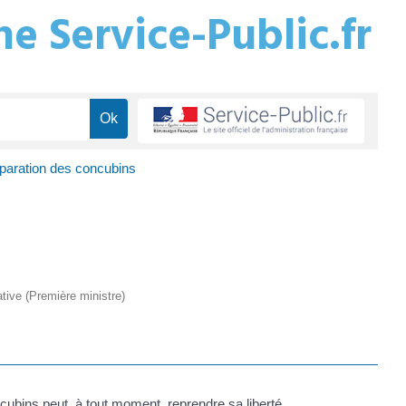
e Service-Public.fr
paration des concubins
rative (Première ministre)
ncubins peut, à tout moment, reprendre sa liberté.