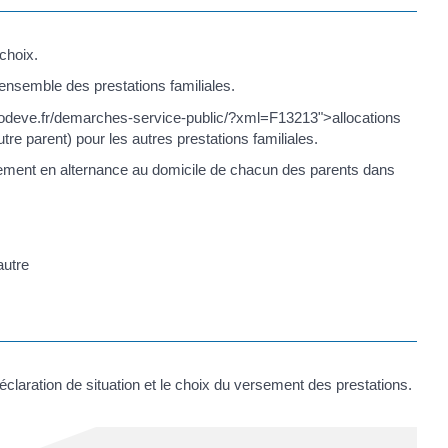
choix.
'ensemble des prestations familiales.
//lodeve.fr/demarches-service-public/?xml=F13213">allocations
utre parent) pour les autres prestations familiales.
tivement en alternance au domicile de chacun des parents dans
autre
déclaration de situation et le choix du versement des prestations.