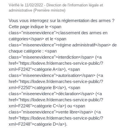
Vérifié le 11/02/2022 - Direction de l'information légale et
administrative (Première ministre)
Vous vous interrogez sur la réglementation des armes ?
Cette page indique le <span
class="miseenevidence">classement des armes en
catégories</span> et le <span
class="miseenevidence">régime administratif</span> de
chaque catégorie : <span
class="miseenevidence">interdiction</span> (<a
href="https://lodeve.fr/demarches-service-public/?
xml=F2242">catégorie A</a>), <span
class="miseenevidence">autorisation</span> (<a
href="https://lodeve.fr/demarches-service-public/?
xml=F2250">catégorie B</a>), <span
class="miseenevidence">déclaration</span> (<a
href="https://lodeve.fr/demarches-service-public/?
xml=F2246">catégorie C</a>) ou <span
class="miseenevidence">vente libre</span> (<a
href="https://lodeve.fr/demarches-service-public/?
xml=F2248">catégorie D</a>).