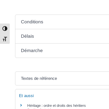
Conditions
Passer en contraste élevé
Délais
Changer la taille de la police
Démarche
Textes de référence
Et aussi
Héritage : ordre et droits des héritiers