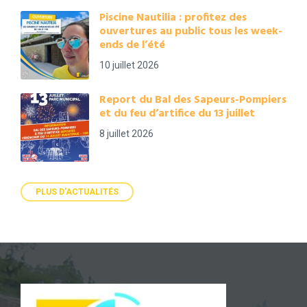
Piscine Nautilia : profitez des
ouvertures au public tous les week-
ends de l’été
10 juillet 2026
Report du Bal des Sapeurs-Pompiers
et du feu d’artifice du 13 juillet
8 juillet 2026
PLUS D'ACTUALITÉS