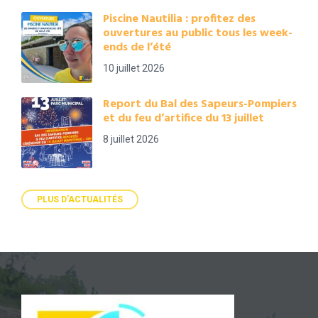
Piscine Nautilia : profitez des
ouvertures au public tous les week-
ends de l’été
10 juillet 2026
Report du Bal des Sapeurs-Pompiers
et du feu d’artifice du 13 juillet
8 juillet 2026
PLUS D'ACTUALITÉS