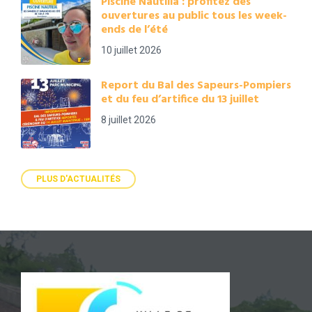
Piscine Nautilia : profitez des
ouvertures au public tous les week-
ends de l’été
10 juillet 2026
Report du Bal des Sapeurs-Pompiers
et du feu d’artifice du 13 juillet
8 juillet 2026
PLUS D'ACTUALITÉS