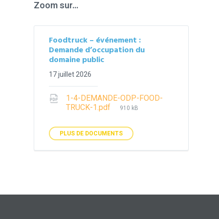
Zoom sur…
Foodtruck – événement :
Demande d’occupation du
domaine public
17 juillet 2026
1-4-DEMANDE-ODP-FOOD-
File
TRUCK-1.pdf
910 kB
size:
PLUS DE DOCUMENTS