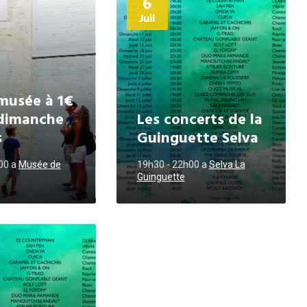
6
d'informations
Juil
musée à 1€
r dimanche
Les concerts de la
s
Guinguette Selva
h00
a
Musée de
19h30 - 22h00
a
Selva La
Guinguette