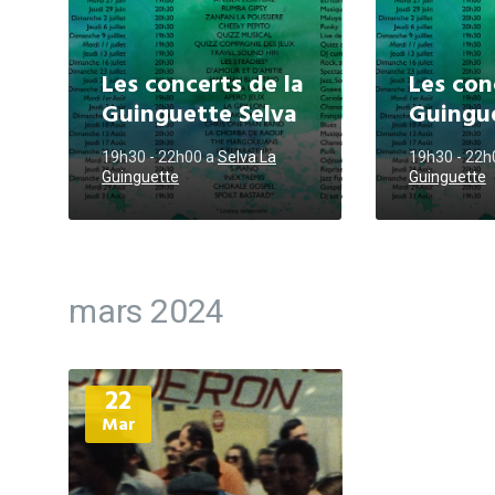
Les concerts de la
Les con
Guinguette Selva
Guingue
19h30 - 22h00
a
Selva La
19h30 - 22
Guinguette
Guinguette
mars 2024
Plus
22
d'informations
Mar