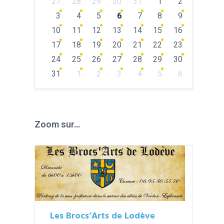
27
28
29
30
31
1
2
calendar
days
3
4
5
6
7
8
9
10
11
12
13
14
15
16
17
18
19
20
21
22
23
24
25
26
27
28
29
30
31
1
2
3
4
5
6
Back
to
calendar
days
Zoom sur…
Les Brocs’Arts de Lodève