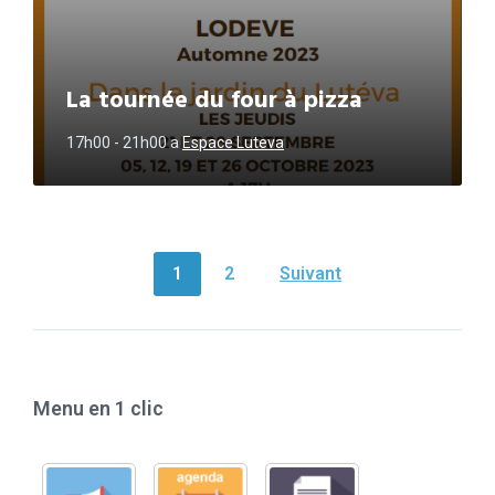
La tournée du four à pizza
17h00 - 21h00
a
Espace Luteva
NAVIGATION
1
2
Suivant
DES
ARTICLES
Menu en 1 clic