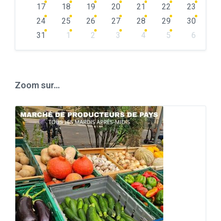
17
18
19
20
21
22
23
24
25
26
27
28
29
30
31
1
2
3
4
5
6
Back
to
calendar
days
Zoom sur…