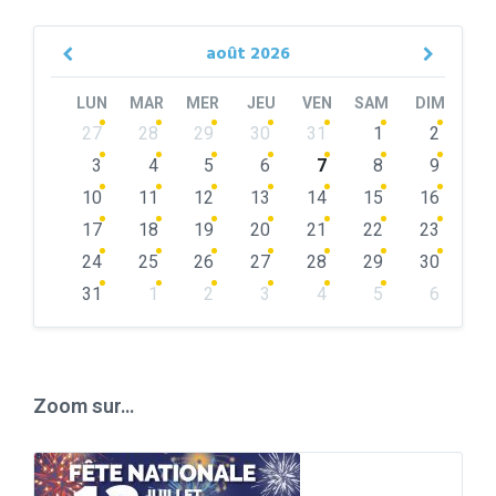
août
2026
Previous
Next
Month
Month
LUN
MAR
MER
JEU
VEN
SAM
DIM
Skip
27
28
29
30
31
1
2
calendar
days
3
4
5
6
7
8
9
10
11
12
13
14
15
16
17
18
19
20
21
22
23
24
25
26
27
28
29
30
31
1
2
3
4
5
6
Back
to
calendar
days
Zoom sur…