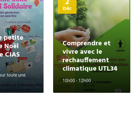
2
d'informations
Déc
e petite
Comprendre et
e Noël
vivre avec le
re CIAS
rechauffement
climatique UTL34
ur toute une
10h00 - 12h00