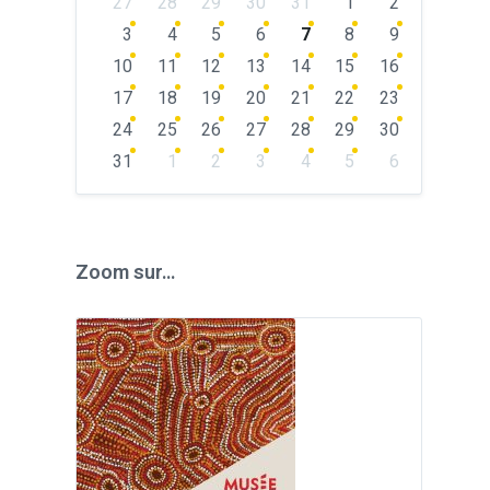
27
28
29
30
31
1
2
calendar
days
3
4
5
6
7
8
9
10
11
12
13
14
15
16
17
18
19
20
21
22
23
24
25
26
27
28
29
30
31
1
2
3
4
5
6
Back
to
calendar
days
Zoom sur…