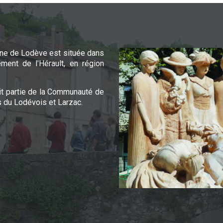
e de Lodève est située dans
ement de l'Hérault, en région
it partie de la Communauté de
du Lodévois et Larzac.