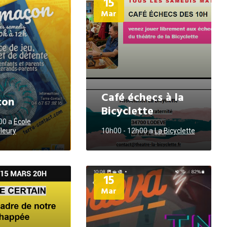
15
d'informations
Mar
Café échecs à la
çon
Bicyclette
h00
a
École
leury
10h00 - 12h00
a
La Bicyclette
Plus
15
d'informations
Mar