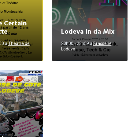
 Certain
tte
Lodeva in da Mix
h00
a
Théâtre de
20h00 - 23h59
a
Brasserie
Lodeva