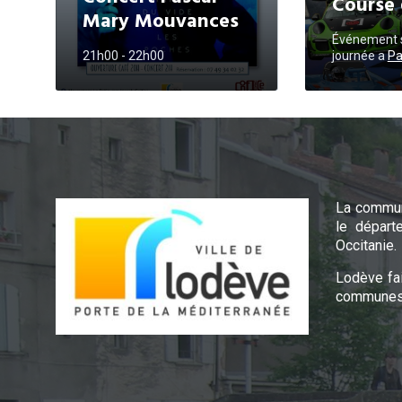
Course 
Mary Mouvances
Événement s
21h00 - 22h00
journée
a
Pa
La commun
le départ
Occitanie.
Lodève fa
communes 