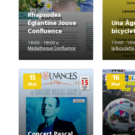
Rhapsodes
Églantine Jouve
Una Âge
Confluence
bicycle
14h00 - 18h00
a
15h00 - 16
Médiatheque Confluence
la Bicyclette
Plus
Plus
15
16
d'informations
d'informations
Mar
Mar
Concert Pascal