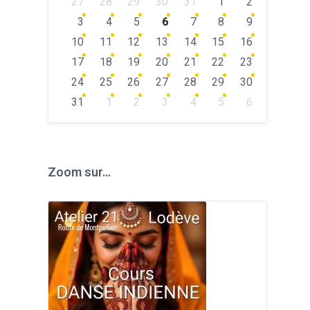
27
28
29
30
31
1
2
calendar
days
3
4
5
6
7
8
9
10
11
12
13
14
15
16
17
18
19
20
21
22
23
24
25
26
27
28
29
30
31
1
2
3
4
5
6
Back
to
calendar
days
Zoom sur…