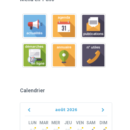
Calendrier
août
2026
Previous
Next
Month
Month
LUN
MAR
MER
JEU
VEN
SAM
DIM
Skip