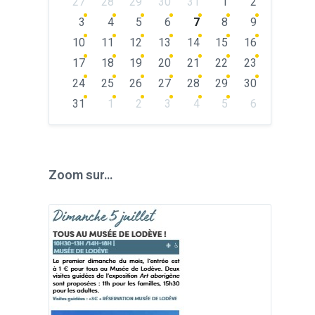
27
28
29
30
31
1
2
calendar
days
3
4
5
6
7
8
9
10
11
12
13
14
15
16
17
18
19
20
21
22
23
24
25
26
27
28
29
30
31
1
2
3
4
5
6
Back
to
calendar
days
Zoom sur…