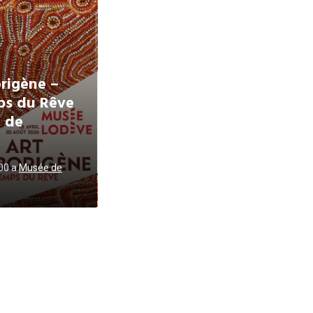
rigène –
ps du Rêve
 de
h00
a
Musée de