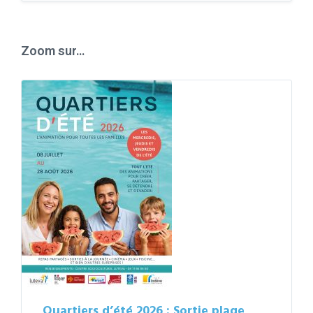
to
calendar
days
Zoom sur…
Quartiers d’été 2026 : Sortie plage