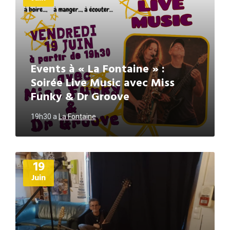
Events à « La Fontaine » :
Soirée Live Music avec Miss
Funky & Dr Groove
19h30
a
La Fontaine
Plus
19
d'informations
Juin