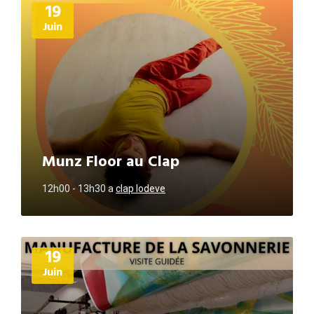
19
d'informations
Juin
Munz Floor au Clap
12h00 - 13h30
a
clap lodeve
Plus
19
d'informations
Juin