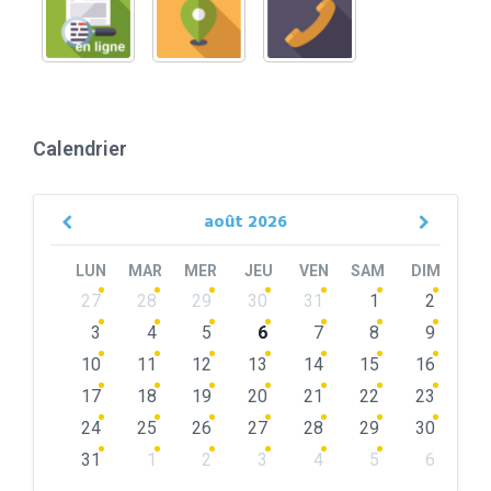
Calendrier
août
2026
Previous
Next
Month
Month
LUN
MAR
MER
JEU
VEN
SAM
DIM
Skip
27
28
29
30
31
1
2
calendar
days
3
4
5
6
7
8
9
10
11
12
13
14
15
16
17
18
19
20
21
22
23
24
25
26
27
28
29
30
31
1
2
3
4
5
6
Back