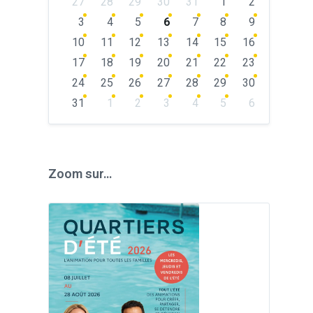
27
28
29
30
31
1
2
calendar
days
3
4
5
6
7
8
9
10
11
12
13
14
15
16
17
18
19
20
21
22
23
24
25
26
27
28
29
30
31
1
2
3
4
5
6
Back
to
calendar
days
Zoom sur…