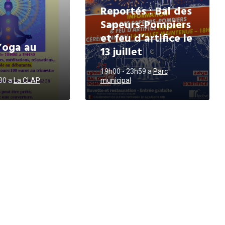
Reportés : Bal des
Sapeurs-Pompiers
et feu d’artifice le
Yoga au
13 juillet
19h00 - 23h59
a
Parc
h30
a
La CLAP
municipal