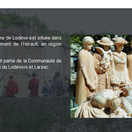
e de Lodève est située dans
ement de l'Hérault, en région
it partie de la Communauté de
du Lodévois et Larzac.