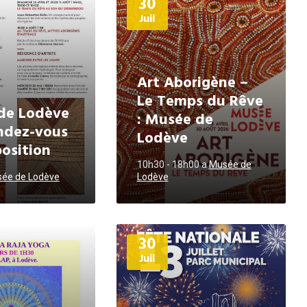
30
d'informations
Juil
Art Aborigène –
Le Temps du Rêve
de Lodève
: Musée de
endez-vous
Lodève
position
10h30 - 18h00
a
Musée de
ée de Lodève
Lodève
Plus
30
d'informations
Juil