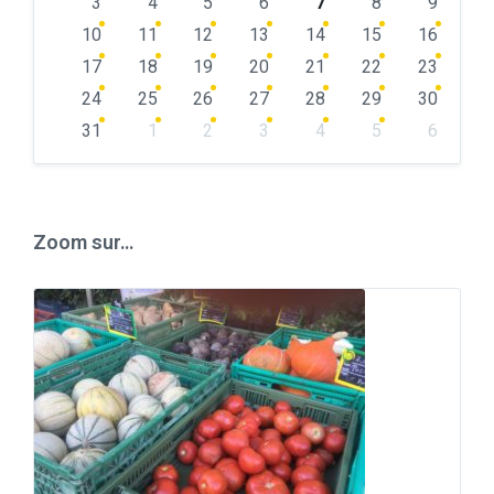
days
3
4
5
6
7
8
9
10
11
12
13
14
15
16
17
18
19
20
21
22
23
24
25
26
27
28
29
30
31
1
2
3
4
5
6
Back
to
calendar
days
Zoom sur…