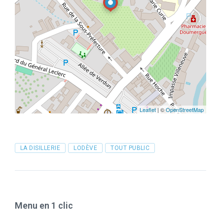
Leaflet
| ©
OpenStreetMap
Tags
LA DISILLERIE
LODÈVE
TOUT PUBLIC
Menu en 1 clic