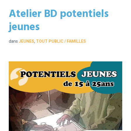
Atelier BD potentiels
jeunes
dans
JEUNES
,
TOUT PUBLIC / FAMILLES