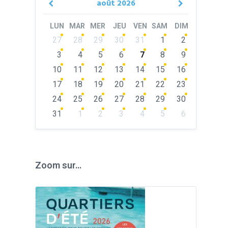
août
2026
Previous
Next
Month
Month
LUN
MAR
MER
JEU
VEN
SAM
DIM
Skip
27
28
29
30
31
1
2
calendar
days
3
4
5
6
7
8
9
10
11
12
13
14
15
16
17
18
19
20
21
22
23
24
25
26
27
28
29
30
31
1
2
3
4
5
6
Back
to
calendar
days
Zoom sur…