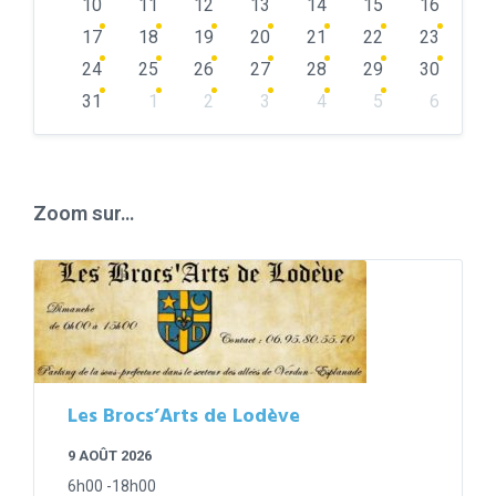
10
11
12
13
14
15
16
17
18
19
20
21
22
23
24
25
26
27
28
29
30
31
1
2
3
4
5
6
Back
to
calendar
days
Zoom sur…
Les Brocs’Arts de Lodève
9 AOÛT 2026
6h00 -18h00