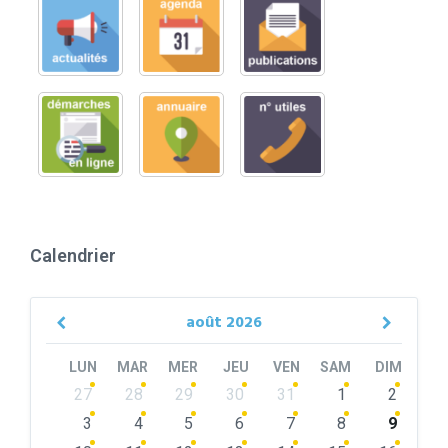
Calendrier
août
2026
Previous
Next
Month
Month
LUN
MAR
MER
JEU
VEN
SAM
DIM
Skip
27
28
29
30
31
1
2
calendar
days
3
4
5
6
7
8
9