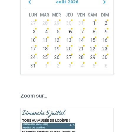
août
2026
Previous
Next
Month
Month
LUN
MAR
MER
JEU
VEN
SAM
DIM
Skip
27
28
29
30
31
1
2
calendar
days
3
4
5
6
7
8
9
10
11
12
13
14
15
16
17
18
19
20
21
22
23
24
25
26
27
28
29
30
31
1
2
3
4
5
6
Back
to
calendar
days
Zoom sur…