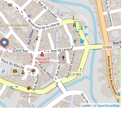
Leaflet
| ©
OpenStreetMap