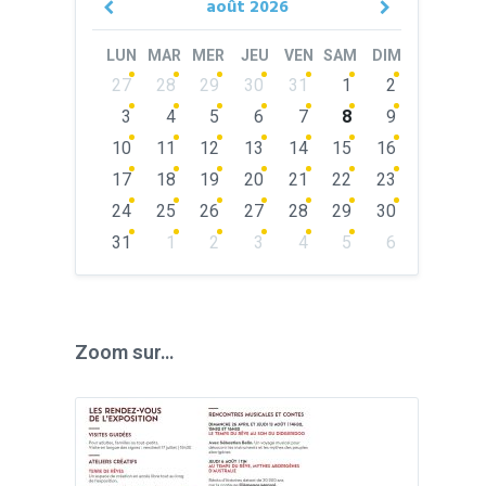
août
2026
Previous
Next
Month
Month
LUN
MAR
MER
JEU
VEN
SAM
DIM
Skip
27
28
29
30
31
1
2
calendar
days
3
4
5
6
7
8
9
10
11
12
13
14
15
16
17
18
19
20
21
22
23
24
25
26
27
28
29
30
31
1
2
3
4
5
6
Back
to
calendar
days
Zoom sur…