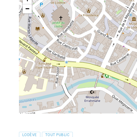
−
Tags
LODÈVE
TOUT PUBLIC