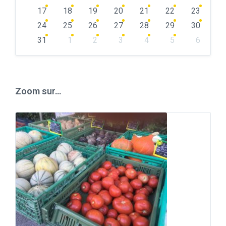
17
18
19
20
21
22
23
24
25
26
27
28
29
30
31
1
2
3
4
5
6
Back
to
calendar
days
Zoom sur…