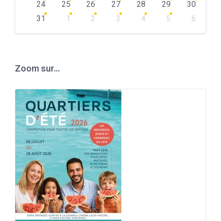
24
25
26
27
28
29
30
31
1
2
3
4
5
6
Back
to
calendar
days
Zoom sur…