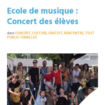
Ecole de musique :
Concert des élèves
dans
CONCERT
,
CULTURE
,
GRATUIT
,
RENCONTRE
,
TOUT
PUBLIC / FAMILLES