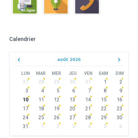
Calendrier
août
2026
Previous
Next
Month
Month
LUN
MAR
MER
JEU
VEN
SAM
DIM
Skip
27
28
29
30
31
1
2
calendar
days
3
4
5
6
7
8
9
10
11
12
13
14
15
16
17
18
19
20
21
22
23
24
25
26
27
28
29
30
31
1
2
3
4
5
6
Back