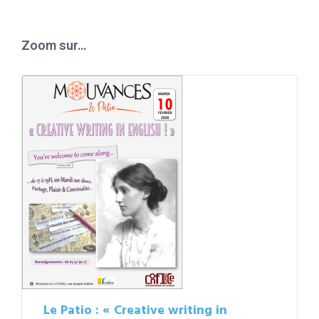
to
calendar
days
Zoom sur…
Le Patio : « Creative writing in