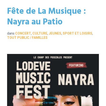
Fête de La Musique :
Nayra au Patio
dans
CONCERT
,
CULTURE
,
JEUNES
,
SPORT ET LOISIRS
,
TOUT PUBLIC / FAMILLES