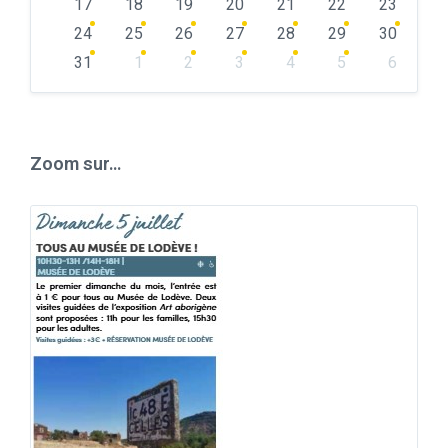
17
18
19
20
21
22
23
24
25
26
27
28
29
30
31
1
2
3
4
5
6
Back
to
calendar
days
Zoom sur…