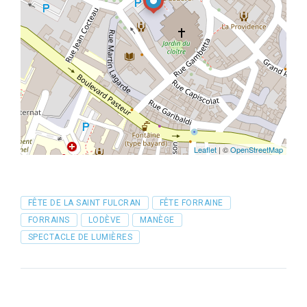
Leaflet
| ©
OpenStreetMap
Tags
FÊTE DE LA SAINT FULCRAN
FÊTE FORRAINE
FORRAINS
LODÈVE
MANÈGE
SPECTACLE DE LUMIÈRES