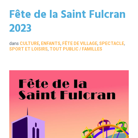
Fête de la Saint Fulcran
2023
dans
CULTURE
,
ENFANTS
,
FÊTE DE VILLAGE
,
SPECTACLE
,
SPORT ET LOISIRS
,
TOUT PUBLIC / FAMILLES