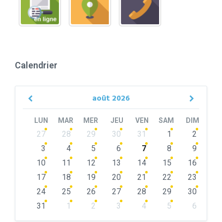
Calendrier
août
2026
Previous
Next
Month
Month
LUN
MAR
MER
JEU
VEN
SAM
DIM
Skip
27
28
29
30
31
1
2
calendar
days
3
4
5
6
7
8
9
10
11
12
13
14
15
16
17
18
19
20
21
22
23
24
25
26
27
28
29
30
31
1
2
3
4
5
6
Back