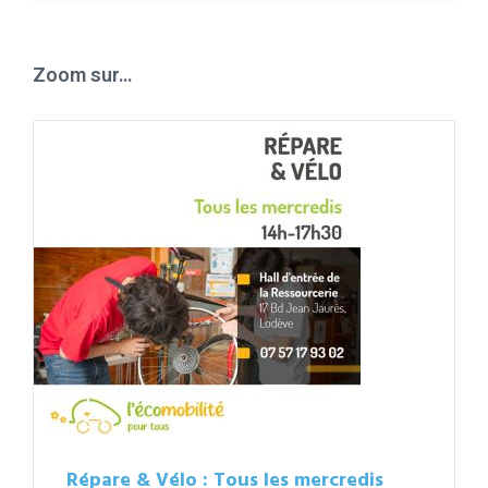
to
calendar
days
Zoom sur…
Répare & Vélo : Tous les mercredis