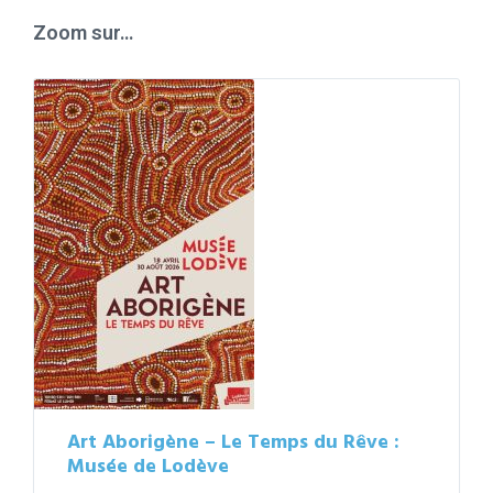
days
Zoom sur…
Art Aborigène – Le Temps du Rêve :
Musée de Lodève