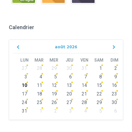
Calendrier
août
2026
Previous
Next
Month
Month
LUN
MAR
MER
JEU
VEN
SAM
DIM
Skip
27
28
29
30
31
1
2
calendar
days
3
4
5
6
7
8
9
10
11
12
13
14
15
16
17
18
19
20
21
22
23
24
25
26
27
28
29
30
31
1
2
3
4
5
6
Back
to
calendar