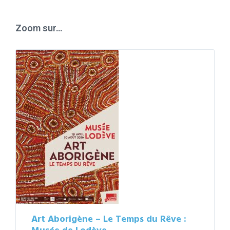
calendar
days
Zoom sur…
Art Aborigène – Le Temps du Rêve :