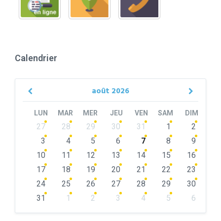
Calendrier
août
2026
Previous
Next
Month
Month
LUN
MAR
MER
JEU
VEN
SAM
DIM
Skip
27
28
29
30
31
1
2
calendar
days
3
4
5
6
7
8
9
10
11
12
13
14
15
16
17
18
19
20
21
22
23
24
25
26
27
28
29
30
31
1
2
3
4
5
6
Back
to