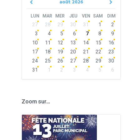
août
2026
Previous
Next
Month
Month
LUN
MAR
MER
JEU
VEN
SAM
DIM
Skip
27
28
29
30
31
1
2
calendar
days
3
4
5
6
7
8
9
10
11
12
13
14
15
16
17
18
19
20
21
22
23
24
25
26
27
28
29
30
31
1
2
3
4
5
6
Back
to
calendar
days
Zoom sur…