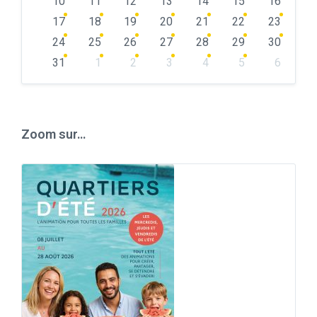
10
11
12
13
14
15
16
17
18
19
20
21
22
23
24
25
26
27
28
29
30
31
1
2
3
4
5
6
Back
to
calendar
days
Zoom sur…