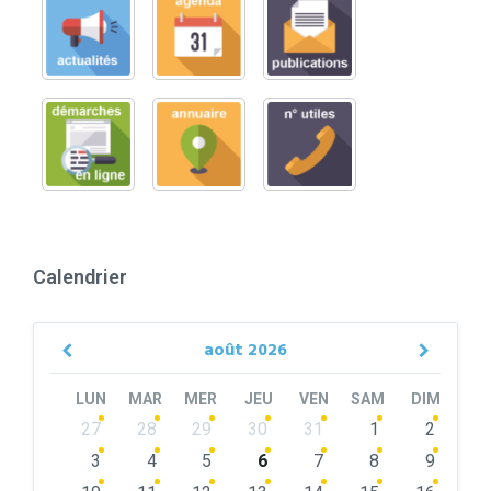
Calendrier
août
2026
Previous
Next
Month
Month
LUN
MAR
MER
JEU
VEN
SAM
DIM
Skip
27
28
29
30
31
1
2
calendar
days
3
4
5
6
7
8
9