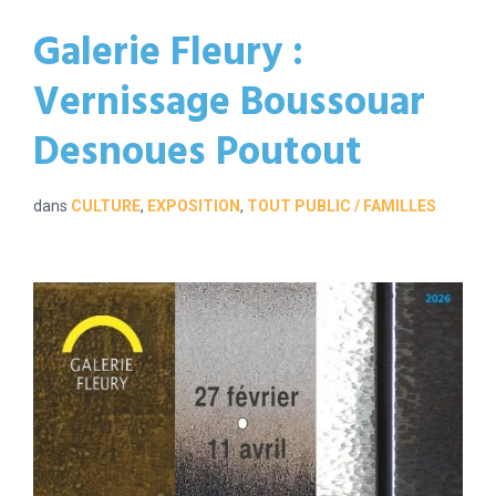
Galerie Fleury :
Vernissage Boussouar
Desnoues Poutout
dans
CULTURE
,
EXPOSITION
,
TOUT PUBLIC / FAMILLES