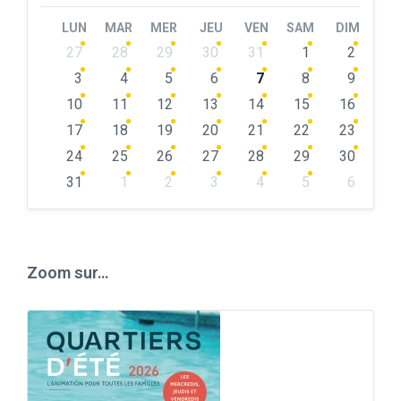
Month
Month
LUN
MAR
MER
JEU
VEN
SAM
DIM
Skip
27
28
29
30
31
1
2
calendar
days
3
4
5
6
7
8
9
10
11
12
13
14
15
16
17
18
19
20
21
22
23
24
25
26
27
28
29
30
31
1
2
3
4
5
6
Back
to
calendar
days
Zoom sur…