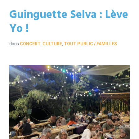
Guinguette Selva : Lève
Yo !
dans
CONCERT
,
CULTURE
,
TOUT PUBLIC / FAMILLES