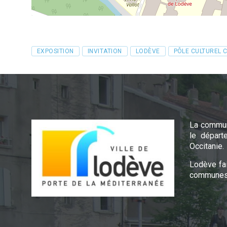
Tags
EXPOSITION
INVITATION
LODÈVE
PÔLE CULTUREL 
La commun
le départ
Occitanie.
Lodève fa
communes 