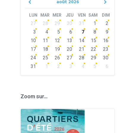
août
2026
Previous
Next
Month
Month
LUN
MAR
MER
JEU
VEN
SAM
DIM
Skip
27
28
29
30
31
1
2
calendar
days
3
4
5
6
7
8
9
10
11
12
13
14
15
16
17
18
19
20
21
22
23
24
25
26
27
28
29
30
31
1
2
3
4
5
6
Back
to
calendar
days
Zoom sur…