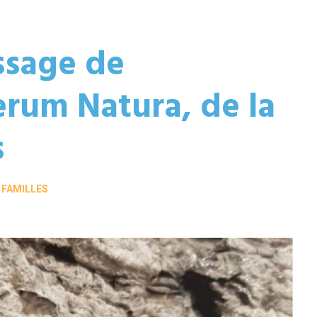
issage de
erum Natura, de la
s
 FAMILLES