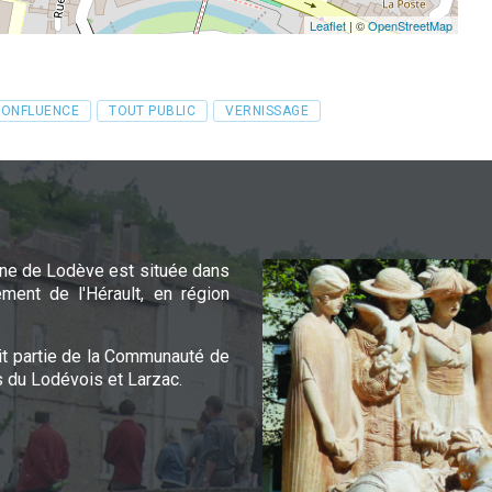
Leaflet
| ©
OpenStreetMap
CONFLUENCE
TOUT PUBLIC
VERNISSAGE
e de Lodève est située dans
ement de l'Hérault, en région
it partie de la Communauté de
du Lodévois et Larzac.