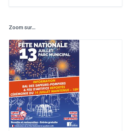
Back
to
calendar
days
Zoom sur…