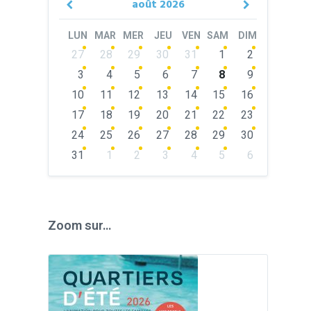
août
2026
Previous
Next
Month
Month
LUN
MAR
MER
JEU
VEN
SAM
DIM
Skip
27
28
29
30
31
1
2
calendar
days
3
4
5
6
7
8
9
10
11
12
13
14
15
16
17
18
19
20
21
22
23
24
25
26
27
28
29
30
31
1
2
3
4
5
6
Back
to
calendar
days
Zoom sur…