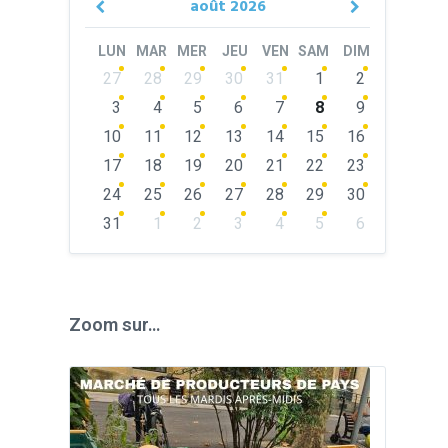
août
2026
Previous
Next
Month
Month
LUN
MAR
MER
JEU
VEN
SAM
DIM
Skip
27
28
29
30
31
1
2
calendar
days
3
4
5
6
7
8
9
10
11
12
13
14
15
16
17
18
19
20
21
22
23
24
25
26
27
28
29
30
31
1
2
3
4
5
6
Back
to
calendar
days
Zoom sur…