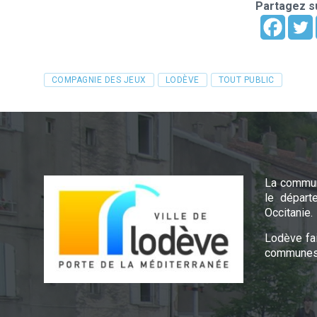
Partagez su
Tags
COMPAGNIE DES JEUX
LODÈVE
TOUT PUBLIC
La commun
le départ
Occitanie.
Lodève fa
communes 