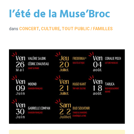
l’été de la Muse’Broc
dans
CONCERT
,
CULTURE
,
TOUT PUBLIC / FAMILLES