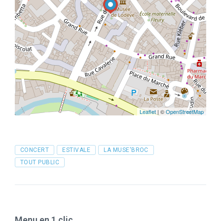
Leaflet
| ©
OpenStreetMap
Tags
CONCERT
ESTIVALE
LA MUSE'BROC
TOUT PUBLIC
Menu en 1 clic