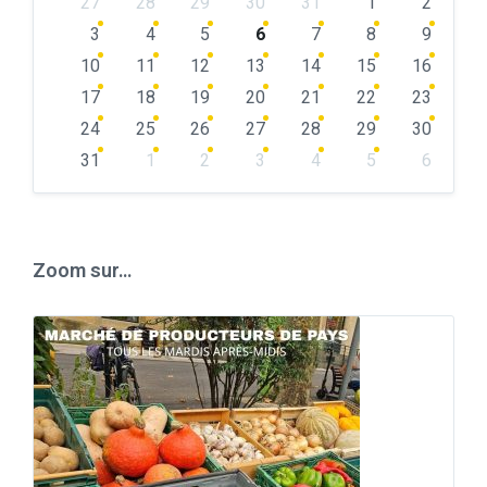
27
28
29
30
31
1
2
calendar
days
3
4
5
6
7
8
9
10
11
12
13
14
15
16
17
18
19
20
21
22
23
24
25
26
27
28
29
30
31
1
2
3
4
5
6
Back
to
calendar
days
Zoom sur…