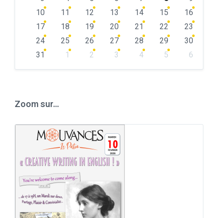
10
11
12
13
14
15
16
17
18
19
20
21
22
23
24
25
26
27
28
29
30
31
1
2
3
4
5
6
Back
to
calendar
days
Zoom sur…