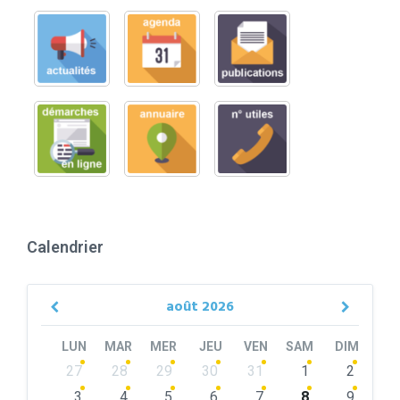
Calendrier
août
2026
Previous
Next
Month
Month
LUN
MAR
MER
JEU
VEN
SAM
DIM
Skip
27
28
29
30
31
1
2
calendar
days
3
4
5
6
7
8
9