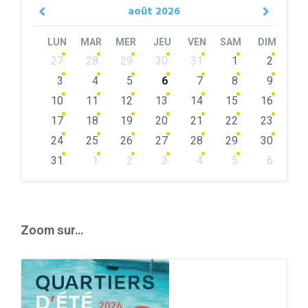
août
2026
Previous
Next
Month
Month
LUN
MAR
MER
JEU
VEN
SAM
DIM
Skip
27
28
29
30
31
1
2
calendar
days
3
4
5
6
7
8
9
10
11
12
13
14
15
16
17
18
19
20
21
22
23
24
25
26
27
28
29
30
31
1
2
3
4
5
6
Back
to
calendar
days
Zoom sur…