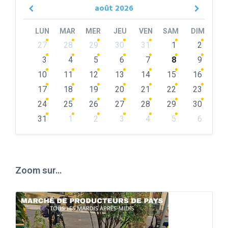
août
2026
Previous
Next
Month
Month
LUN
MAR
MER
JEU
VEN
SAM
DIM
Skip
27
28
29
30
31
1
2
calendar
days
3
4
5
6
7
8
9
10
11
12
13
14
15
16
17
18
19
20
21
22
23
24
25
26
27
28
29
30
31
1
2
3
4
5
6
Back
to
calendar
days
Zoom sur…