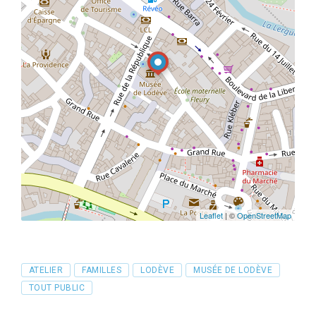
Leaflet
| ©
OpenStreetMap
Tags
ATELIER
FAMILLES
LODÈVE
MUSÉE DE LODÈVE
TOUT PUBLIC