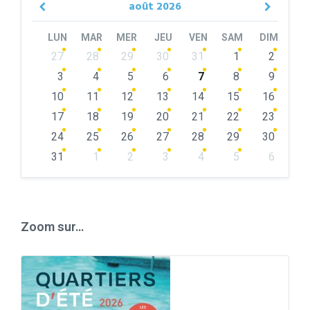
août
2026
Previous
Next
Month
Month
LUN
MAR
MER
JEU
VEN
SAM
DIM
Skip
27
28
29
30
31
1
2
calendar
days
3
4
5
6
7
8
9
10
11
12
13
14
15
16
17
18
19
20
21
22
23
24
25
26
27
28
29
30
31
1
2
3
4
5
6
Back
to
calendar
days
Zoom sur…