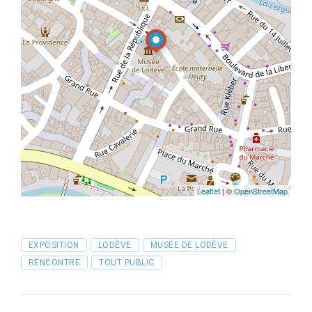
Leaflet
| ©
OpenStreetMap
Tags
EXPOSITION
LODÈVE
MUSÉE DE LODÈVE
RENCONTRE
TOUT PUBLIC