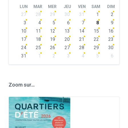
Month
Month
LUN
MAR
MER
JEU
VEN
SAM
DIM
Skip
27
28
29
30
31
1
2
calendar
days
3
4
5
6
7
8
9
10
11
12
13
14
15
16
17
18
19
20
21
22
23
24
25
26
27
28
29
30
31
1
2
3
4
5
6
Back
to
calendar
days
Zoom sur…