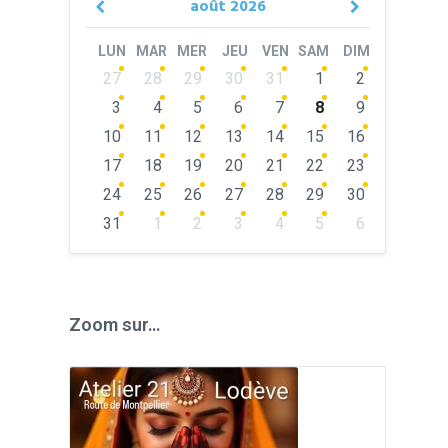
août
2026
Previous
Next
Month
Month
LUN
MAR
MER
JEU
VEN
SAM
DIM
Skip
27
28
29
30
31
1
2
calendar
days
3
4
5
6
7
8
9
10
11
12
13
14
15
16
17
18
19
20
21
22
23
24
25
26
27
28
29
30
31
1
2
3
4
5
6
Back
to
calendar
days
Zoom sur…