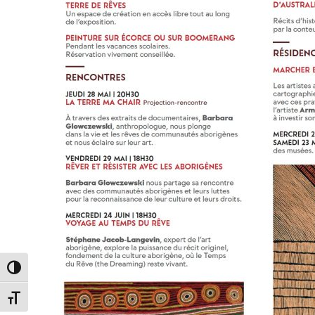
Passer en contraste élevé
Changer la taille de la police