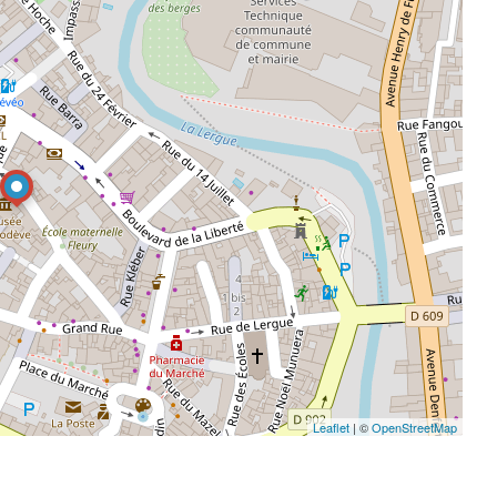
Leaflet
| ©
OpenStreetMap