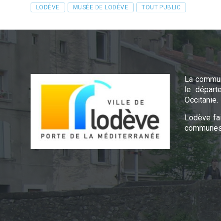
Tags
LODÈVE
MUSÉE DE LODÈVE
TOUT PUBLIC
La commun
le départ
Occitanie.
Lodève fa
communes 