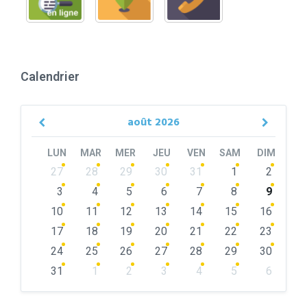
Calendrier
août
2026
Previous
Next
Month
Month
LUN
MAR
MER
JEU
VEN
SAM
DIM
Skip
27
28
29
30
31
1
2
calendar
days
3
4
5
6
7
8
9
10
11
12
13
14
15
16
17
18
19
20
21
22
23
24
25
26
27
28
29
30
31
1
2
3
4
5
6
Back
to