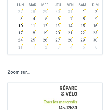
Month
Month
LUN
MAR
MER
JEU
VEN
SAM
DIM
Skip
27
28
29
30
31
1
2
calendar
days
3
4
5
6
7
8
9
10
11
12
13
14
15
16
17
18
19
20
21
22
23
24
25
26
27
28
29
30
31
1
2
3
4
5
6
Back
to
calendar
days
Zoom sur…