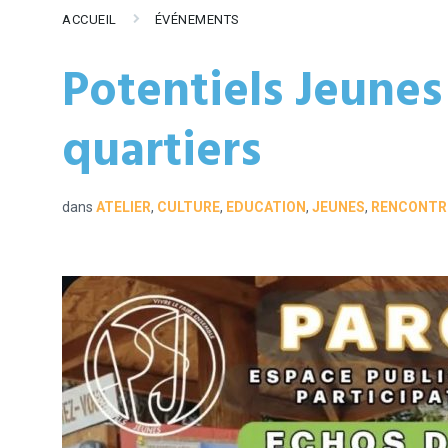
ACCUEIL
ÉVÉNEMENTS
Potentiels Jeunes
quartiers
dans
ATELIER
,
CULTURE
,
EDUCATION
,
JEUNES
,
RENCONTR