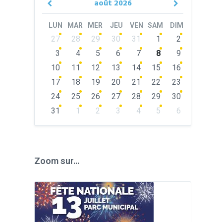
août
2026
Previous
Next
Month
Month
LUN
MAR
MER
JEU
VEN
SAM
DIM
Skip
27
28
29
30
31
1
2
calendar
days
3
4
5
6
7
8
9
10
11
12
13
14
15
16
17
18
19
20
21
22
23
24
25
26
27
28
29
30
31
1
2
3
4
5
6
Back
to
calendar
days
Zoom sur…