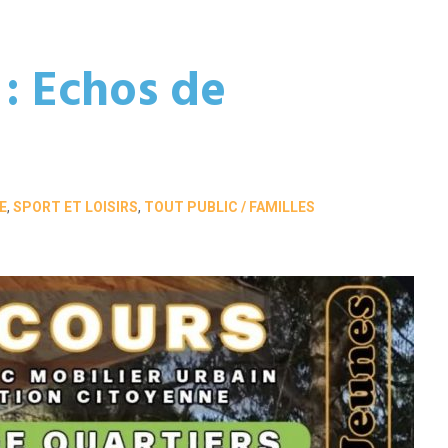
 : Echos de
E
,
SPORT ET LOISIRS
,
TOUT PUBLIC / FAMILLES