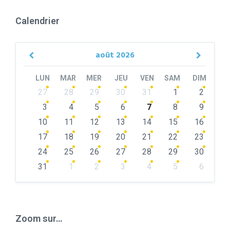
Calendrier
août
2026
Previous
Next
Month
Month
LUN
MAR
MER
JEU
VEN
SAM
DIM
Skip
27
28
29
30
31
1
2
calendar
days
3
4
5
6
7
8
9
10
11
12
13
14
15
16
17
18
19
20
21
22
23
24
25
26
27
28
29
30
31
1
2
3
4
5
6
Back
to
calendar
days
Zoom sur…