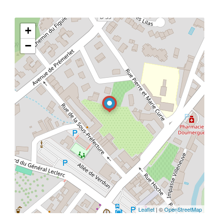
+
−
Leaflet
| ©
OpenStreetMap