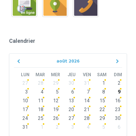
Calendrier
août
2026
Previous
Next
Month
Month
LUN
MAR
MER
JEU
VEN
SAM
DIM
Skip
27
28
29
30
31
1
2
calendar
days
3
4
5
6
7
8
9
10
11
12
13
14
15
16
17
18
19
20
21
22
23
24
25
26
27
28
29
30
31
1
2
3
4
5
6
Back