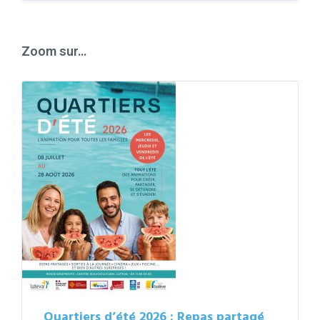
to
calendar
days
Zoom sur…
Quartiers d’été 2026 : Repas partagé